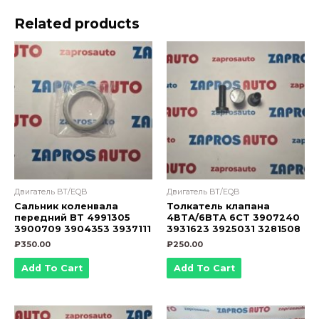
6BT,
Related products
EQB
5441191
3930543
3928406
3935449
quantity
Двигатель BT/EQB
Двигатель BT/EQB
Сальник коленвала
Толкатель клапана
передний BT 4991305
4ВТА/6BTA 6CT 3907240
3900709 3904353 3937111
3931623 3925031 3281508
₽
350.00
₽
250.00
Add To Cart
Add To Cart