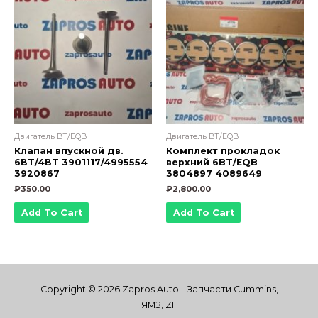
Двигатель BT/EQB
Двигатель BT/EQB
Клапан впускной дв.
Комплект прокладок
6ВТ/4ВТ 3901117/4995554
верхний 6BT/EQB
3920867
3804897 4089649
₽
350.00
₽
2,800.00
Add To Cart
Add To Cart
Copyright © 2026 Zapros Auto - Запчасти Cummins,
ЯМЗ, ZF