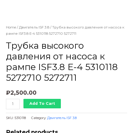
Home
/
Двигатель ISF 3.8
/ Трубка высокого давления от насоса к
рампе ISF3.8 Е-4 5310118 5272710 5272711
Трубка высокого
давления от насоса к
рампе ISF3.8 Е-4 5310118
5272710 5272711
₽
2,500.00
Трубка
Add To Cart
высокого
давления
SKU:
5310118
Category:
Двигатель ISF 3.8
от
насоса
Related products