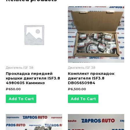
к
рампе
ISF3.8
Е-4
5310118
5272710
5272711
quantity
Двигатель ISF 3.8
Двигатель ISF 3.8
Прокладка передней
Комплект прокладок
крышки двигателя ISF3.8
двигателя ISF3.8
4980605 Камминз
DB05650984
₽
650.00
₽
6,500.00
Add To Cart
Add To Cart