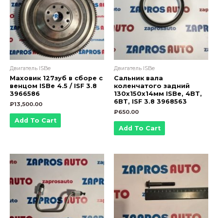
Двигатель ISBe
Двигатель ISBe
Маховик 127зуб в сборе с
Сальник вала
венцом ISBe 4.5 / ISF 3.8
коленчатого задний
3966586
130х150х14мм ISBe, 4BT,
6BT, ISF 3.8 3968563
₽
13,500.00
₽
650.00
Add To Cart
Add To Cart