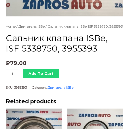
Home
/
Двигатель ISBe
/ Сальник клапана ISBe, ISF 5338750, 3955393
Сальник клапана ISBe,
ISF 5338750, 3955393
₽
79.00
Сальник
Add To Cart
клапана
ISBe,
SKU:
3955393
Category:
Двигатель ISBe
ISF
5338750,
Related products
3955393
quantity