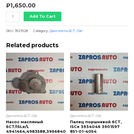
₽
1,650.00
Сальник
Add To Cart
к/
в
SKU:
3921928
Category:
Двигатель 6CT, ISle
передний
CG8.3E4280,
Related products
ISL,
QSC,
QSL
3921928
3920408,
3925626,
3908277,
3925343
ОРИГИНАЛ
quantity
Двигатель 6CT, ISle
Двигатель 6CT, ISle
Насос масляный
Палец поршневой 6CT,
6СТ/ISLe/L
ISCe 3934046 3901597
4941464,4983588,3966840
851-01-4054