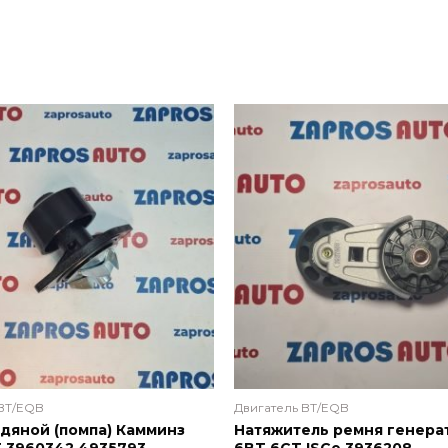
 BT/EQB
Двигатель BT/EQB
дяной (помпа) Камминз
Натяжитель ремня генера