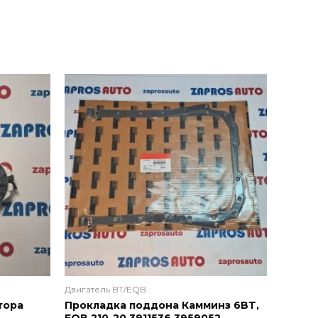
Двигатель BT/EQB
тора
Прокладка поддона Камминз 6BT,