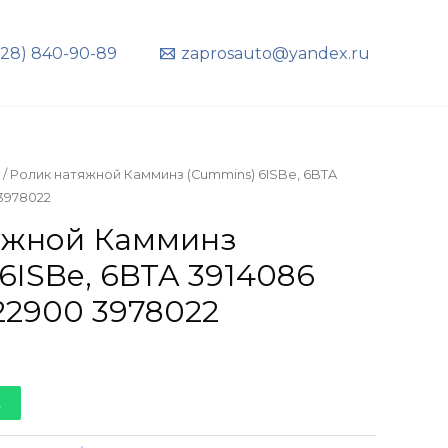
928) 840-90-89
zaprosauto@yandex.ru
/ Ролик натяжной Камминз (Cummins) 6ISBe, 6BTA
3978022
яжной Камминз
6ISBe, 6BTA 3914086
22900 3978022
t