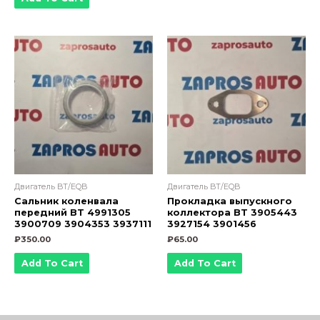
Двигатель BT/EQB
Двигатель BT/EQB
Сальник коленвала
Прокладка выпускного
передний BT 4991305
коллектора BT 3905443
3900709 3904353 3937111
3927154 3901456
₽
350.00
₽
65.00
Add To Cart
Add To Cart