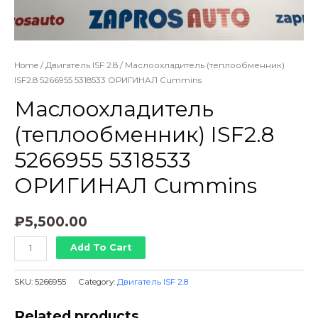
Home
/
Двигатель ISF 2.8
/ Маслоохладитель (теплообменник)
ISF2.8 5266955 5318533 ОРИГИНАЛ Cummins
Маслоохладитель
(теплообменник) ISF2.8
5266955 5318533
ОРИГИНАЛ Cummins
₽
5,500.00
Маслоохладитель
Add To Cart
(теплообменник)
ISF2.8
SKU:
5266955
Category:
Двигатель ISF 2.8
5266955
5318533
Related products