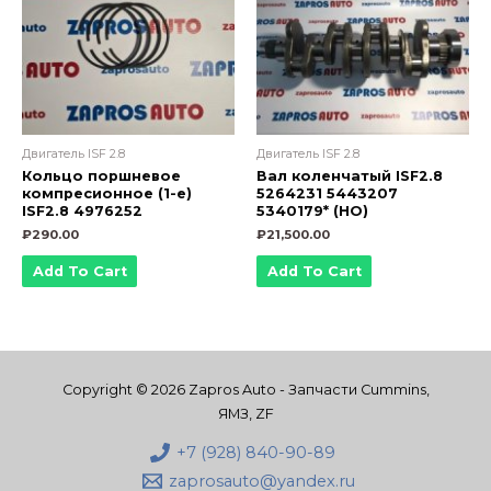
Двигатель ISF 2.8
Двигатель ISF 2.8
Кольцо поршневое
Вал коленчатый ISF2.8
компресионное (1-е)
5264231 5443207
ISF2.8 4976252
5340179* (НО)
₽
290.00
₽
21,500.00
Add To Cart
Add To Cart
Copyright © 2026 Zapros Auto - Запчасти Cummins,
ЯМЗ, ZF
+7 (928) 840-90-89
zaprosauto@yandex.ru