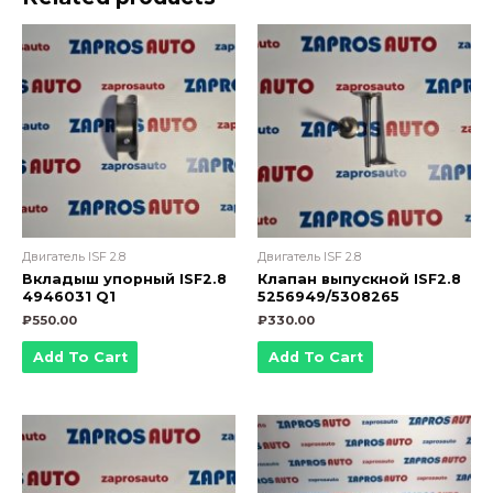
ОРИГИНАЛ
Cummins
quantity
Двигатель ISF 2.8
Двигатель ISF 2.8
Вкладыш упорный ISF2.8
Клапан выпускной ISF2.8
4946031 Q1
5256949/5308265
₽
550.00
₽
330.00
Add To Cart
Add To Cart