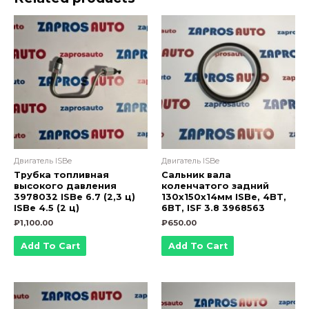
сцепение
430
мм)
4981723
4981722
4981721
3977540
quantity
Двигатель ISBe
Двигатель ISBe
Трубка топливная
Сальник вала
высокого давления
коленчатого задний
3978032 ISBe 6.7 (2,3 ц)
130х150х14мм ISBe, 4BT,
ISBe 4.5 (2 ц)
6BT, ISF 3.8 3968563
₽
1,100.00
₽
650.00
Add To Cart
Add To Cart