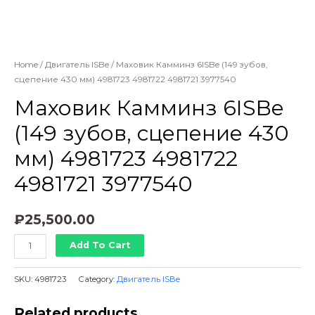
Home
/
Двигатель ISBe
/ Маховик Камминз 6ISBe (149 зубов,
сцепение 430 мм) 4981723 4981722 4981721 3977540
Маховик Камминз 6ISBe
(149 зубов, сцепение 430
мм) 4981723 4981722
4981721 3977540
₽
25,500.00
Маховик
Add To Cart
Камминз
6ISBe
SKU:
4981723
Category:
Двигатель ISBe
(149
зубов,
Related products