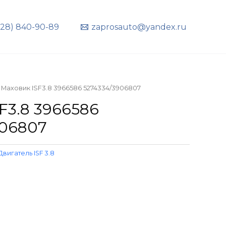
928) 840-90-89
zaprosauto@yandex.ru
 Маховик ISF3.8 3966586 5274334/3906807
F3.8 3966586
906807
Двигатель ISF 3.8