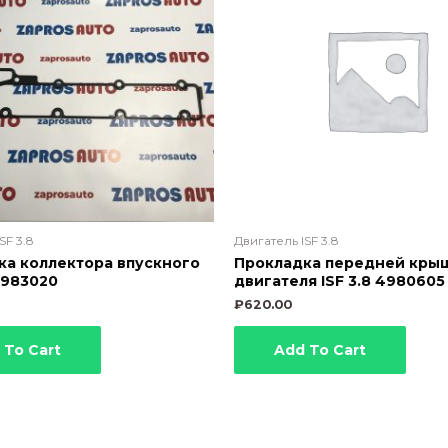
SF 3.8
Двигатель ISF 3.8
ка коллектора впускного
Прокладка передней кры
 4983020
двигателя ISF 3.8 4980605
₽
620.00
 To Cart
Add To Cart