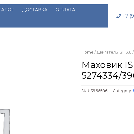
ТАЛОГ
ДОСТАВКА
ОПЛАТА
+7 (
Home
/
Двигатель ISF 3.8
/
Маховик IS
5274334/3
SKU:
3966586
Category: