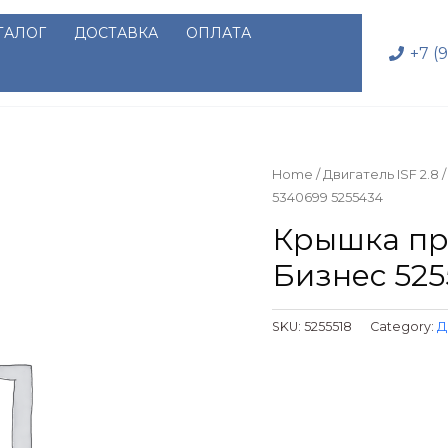
ТАЛОГ
ДОСТАВКА
ОПЛАТА
+7 (
Home
/
Двигатель ISF 2.8
/
5340699 5255434
Крышка при
Бизнес 525
SKU:
5255518
Category:
Д