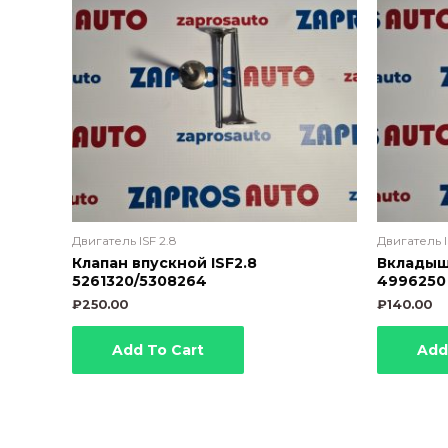
Двигатель ISF 2.8
Двигатель I
Клапан впускной ISF2.8
Вкладыш
5261320/5308264
4996250
₽
250.00
₽
140.00
Add To Cart
Add