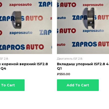
SF 2.8
Двигатель ISF 2.8
 кореной верхний ISF2.8
Вкладыш упорный ISF2.8 
 Q4
Q1
₽
550.00
 To Cart
Add To Cart