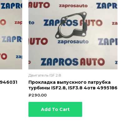
Двигатель ISF 2.8
4946031
Прокладка выпускного патрубка
турбины ISF2.8, ISF3.8 4отв 4995186
₽
290.00
Add To Cart