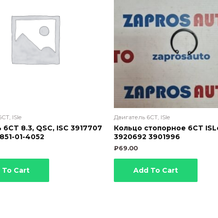
CT, ISle
Двигатель 6CT, ISle
6СT 8.3, QSC, ISC 3917707
Кольцо стопорное 6CT ISL
851-01-4052
3920692 3901996
₽
69.00
 To Cart
Add To Cart