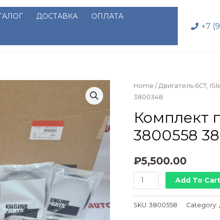
ТАЛОГ
ДОСТАВКА
ОПЛАТА
+7 (
Home
/
Двигатель 6CT, ISl
3800348
Комплект 
3800558 3
₽
5,500.00
Комплект
Add To Car
прокладок
нижний
SKU:
3800558
Category:
С