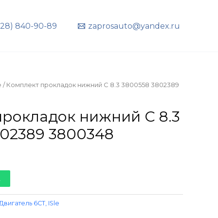
928) 840-90-89
zaprosauto@yandex.ru
e
/ Комплект прокладок нижний С 8.3 3800558 3802389
прокладок нижний С 8.3
802389 3800348
t
Двигатель 6CT, ISle