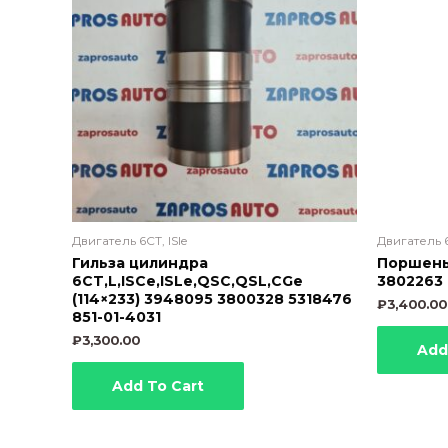
Двигатель 6CT, ISle
Двигатель 6
Гильза цилиндра
Поршень 
6CT,L,ISCe,ISLe,QSC,QSL,CGe
3802263 
(114×233) 3948095 3800328 5318476
₽
3,400.00
851-01-4031
₽
3,300.00
Add
Add To Cart