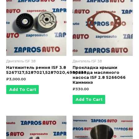
Двигатель ISF 3.8
Двигатель ISF 3.8
Натяжитель ремня ISF 3.8
Прокладка крышки
5267127,5287021,5287020,4980639
привода масляного
насоса ISF 2.8 5266066
₽
3,000.00
Камминз
₽
330.00
Add To Cart
Add To Cart