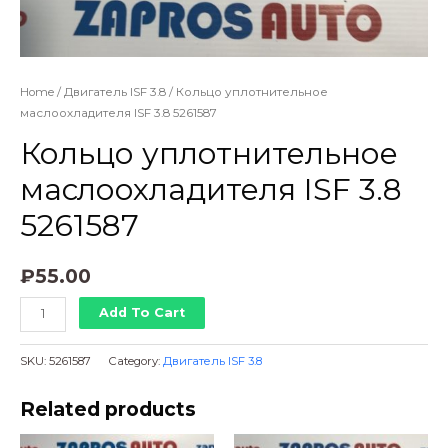
Home
/
Двигатель ISF 3.8
/ Кольцо уплотнительное
маслоохладителя ISF 3.8 5261587
Кольцо уплотнительное
маслоохладителя ISF 3.8
5261587
₽
55.00
Кольцо
Add To Cart
уплотнительное
маслоохладителя
SKU:
5261587
Category:
Двигатель ISF 3.8
ISF
3.8
Related products
5261587
quantity