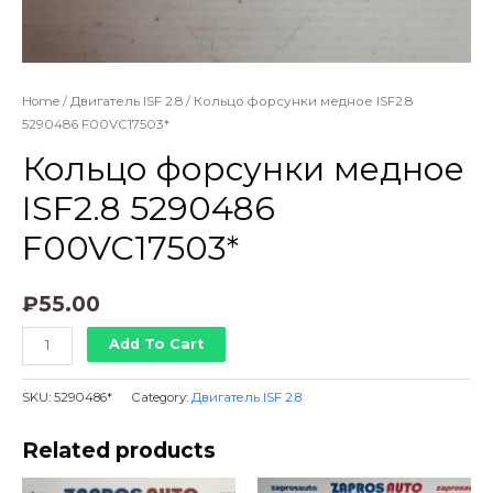
Home
/
Двигатель ISF 2.8
/ Кольцо форсунки медное ISF2.8
5290486 F00VC17503*
Кольцо форсунки медное
ISF2.8 5290486
F00VC17503*
₽
55.00
Кольцо
Add To Cart
форсунки
медное
SKU:
5290486*
Category:
Двигатель ISF 2.8
ISF2.8
5290486
Related products
F00VC17503*
quantity