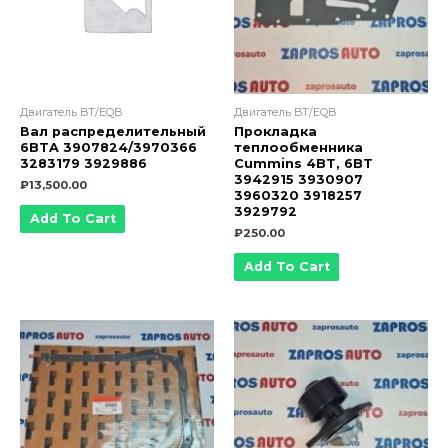
Двигатель BT/EQB
Двигатель BT/EQB
Вал распределительный
Прокладка
6BTA 3907824/3970366
теплообменника
3283179 3929886
Cummins 4BT, 6BT
3942915 3930907
₽
13,500.00
3960320 3918257
3929792
Add To Cart
₽
250.00
Add To Cart