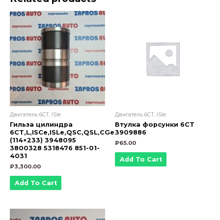
3802463
3915506
851-
01-
1809
quantity
Двигатель 6CT, ISle
Двигатель 6CT, ISle
Гильза цилиндра
Втулка форсунки 6CT
6CT,L,ISCe,ISLe,QSC,QSL,CGe
3909886
(114×233) 3948095
₽
65.00
3800328 5318476 851-01-
4031
Add To Cart
₽
3,300.00
Add To Cart