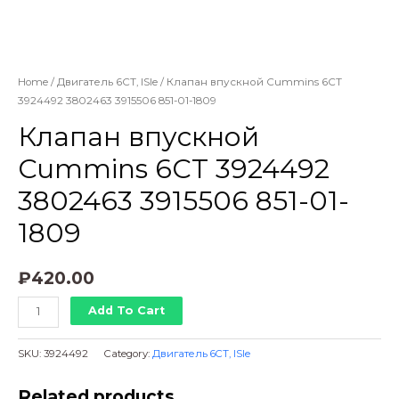
Home
/
Двигатель 6CT, ISle
/ Клапан впускной Cummins 6CT
3924492 3802463 3915506 851-01-1809
Клапан впускной
Cummins 6CT 3924492
3802463 3915506 851-01-
1809
₽
420.00
Клапан
Add To Cart
впускной
Cummins
SKU:
3924492
Category:
Двигатель 6CT, ISle
6CT
3924492
Related products