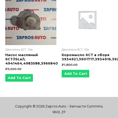
Двигатель 6CT, ISle
Двигатель 6CT, ISle
Насос масляный
Коромысло 6СТ в сборе
6СТ/ISLe/L
3934921,3901717,3934916,39
4941464,4983588,3966840
₽
1,800.00
₽
5,500.00
Add To Cart
Add To Cart
Copyright © 2026 Zapros Auto - Запчасти Cummins,
ЯМЗ, ZF