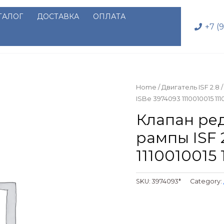
ТАЛОГ
ДОСТАВКА
ОПЛАТА
+7 (
Home
/
Двигатель ISF 2.8
/
ISBe 3974093 1110010015 11
Клапан ре
рампы ISF 2
1110010015
SKU:
3974093*
Category: