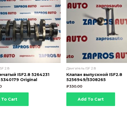
SF 2.8
Двигатель ISF 2.8
нчатый ISF2.8 5264231
Клапан выпускной ISF2.8
5340179 Original
5256949/5308265
0
₽
330.00
 To Cart
Add To Cart