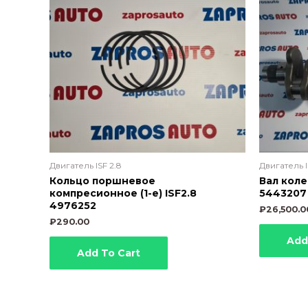
Двигатель ISF 2.8
Двигатель I
Кольцо поршневое
Вал коле
компресионное (1-е) ISF2.8
5443207 
4976252
₽
26,500.0
₽
290.00
Add
Add To Cart