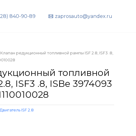
928) 840-90-89
zaprosauto@yandex.ru
 Клапан редукционный топливной рампы ISF 2.8, ISF3 .8,
10010028
дукционный топливной
.8, ISF3 .8, ISBe 3974093
 1110010028
Двигатель ISF 2.8