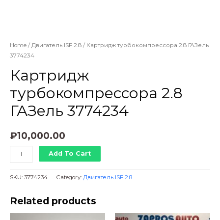
Home
/
Двигатель ISF 2.8
/ Картридж турбокомпрессора 2.8 ГАЗель
3774234
Картридж
турбокомпрессора 2.8
ГАЗель 3774234
₽
10,000.00
Картридж
Add To Cart
турбокомпрессора
2.8
SKU:
3774234
Category:
Двигатель ISF 2.8
ГАЗель
3774234
Related products
quantity