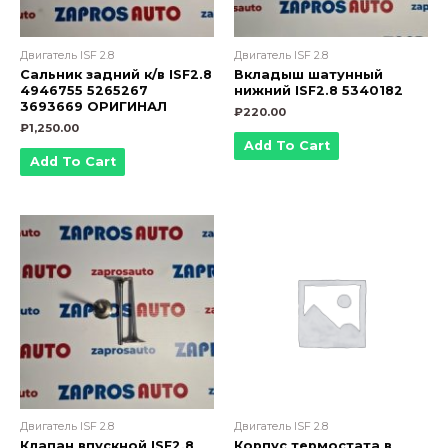
Двигатель ISF 2.8
Двигатель ISF 2.8
Сальник задний к/в ISF2.8
Вкладыш шатунный
4946755 5265267
нижний ISF2.8 5340182
3693669 ОРИГИНАЛ
₽
220.00
₽
1,250.00
Add To Cart
Add To Cart
Двигатель ISF 2.8
Двигатель ISF 2.8
Клапан впускной ISF2.8
Корпус термостата в