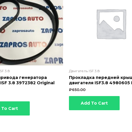
SF 3.8
Двигатель ISF 3.8
привода генератора
Прокладка передней кры
ISF 3.8 3972382 Original
двигателя ISF3.8 4980605
₽
650.00
Add To Cart
 To Cart