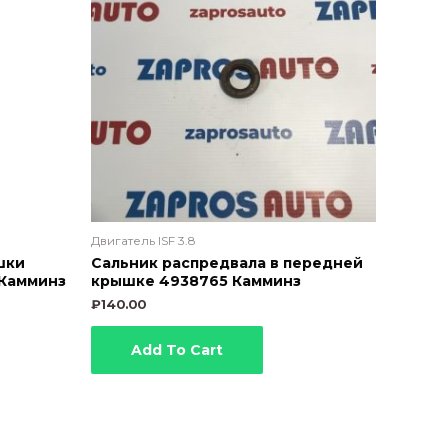
Двигатель ISF 3.8
шки
Сальник распредвала в передней
 Камминз
крышке 4938765 Камминз
₽
140.00
Add To Cart