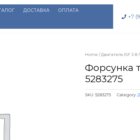
ТАЛОГ
ДОСТАВКА
ОПЛАТА
+7 (
Home
/
Двигатель ISF 3.8
/
Форсунка т
5283275
SKU:
5283275
Category:
Д