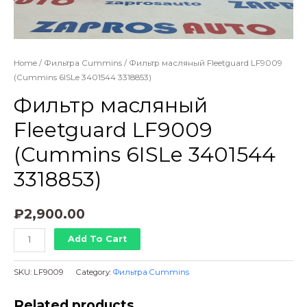
Home
/
Фильтра Cummins
/ Фильтр масляный Fleetguard LF9009
(Cummins 6ISLe 3401544 3318853)
Фильтр масляный
Fleetguard LF9009
(Cummins 6ISLe 3401544
3318853)
₽
2,900.00
Фильтр
Add To Cart
масляный
Fleetguard
SKU:
LF9009
Category:
Фильтра Cummins
LF9009
(Cummins
Related products