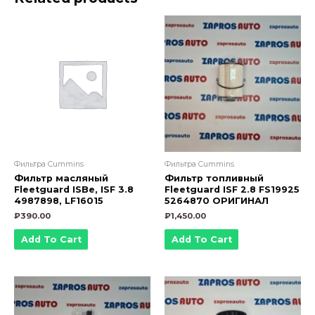
6ISLe
3401544
3318853)
quantity
Фильтра Cummins
Фильтра Cummins
Фильтр масляный
Фильтр топливный
Fleetguard ISBe, ISF 3.8
Fleetguard ISF 2.8 FS19925
4987898, LF16015
5264870 OРИГИНАЛ
₽
390.00
₽
1,450.00
Add To Cart
Add To Cart