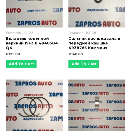
Двигатель ISF 3.8
Двигатель ISF 3.8
Вкладыш коренной
Сальник распредвала в
верхний ISF3.8 4948504
передней крышке
Q4
4938765 Камминз
₽
125.00
₽
140.00
Add To Cart
Add To Cart