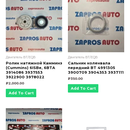
M12x1,25x120
3920780
3903939
3901220
quantity
Двигатель BT/EQB
Двигатель BT/EQB
Ролик натяжной Камминз
Сальник коленвала
(Cummins) 6ISBe, 6BTA
передний BT 4991305
3914086 3937553
3900709 3904353 3937111
3922900 3978022
₽
350.00
₽
2,000.00
Add To Cart
Add To Cart