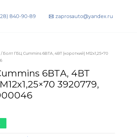
928) 840-90-89
zaprosauto@yandex.ru
/ Болт ГБЦ Cummins 6BTА, 4ВТ (короткий) M12x1,25×70
6
Cummins 6BTА, 4ВТ
 M12x1,25×70 3920779,
3900046
t