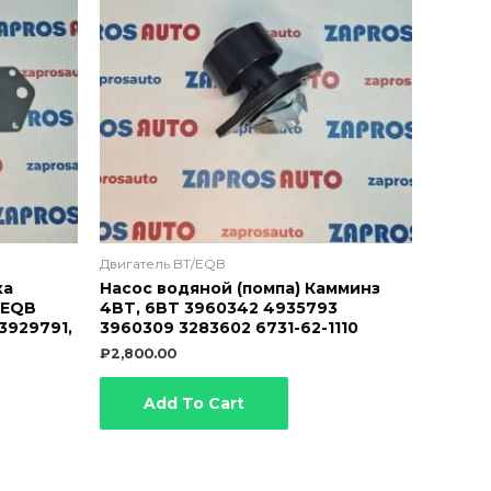
Двигатель BT/EQB
ка
Насос водяной (помпа) Камминз
 EQB
4BT, 6BT 3960342 4935793
3929791,
3960309 3283602 6731-62-1110
₽
2,800.00
Add To Cart