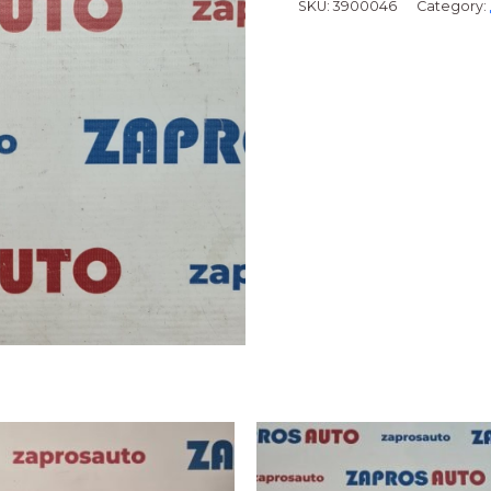
SKU:
3900046
Category:
6BTА,
4ВТ
(короткий)
M12x1,25x70
3920779,
3903938,
3900046
quantity