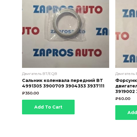
Двигатель BT/EQB
Двигатель
Сальник коленвала передний BT
Форсунк
4991305 3900709 3904353 3937111
двигател
3919002 
₽
350.00
₽
60.00
Add To Cart
Add