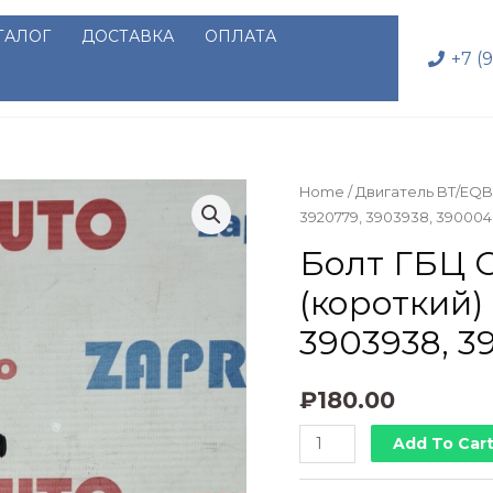
ТАЛОГ
ДОСТАВКА
ОПЛАТА
+7 (
Home
/
Двигатель BT/EQB
3920779, 3903938, 390004
Болт ГБЦ 
(короткий)
3903938, 
₽
180.00
Болт
Add To Car
ГБЦ
Cummins