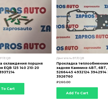
 BT/EQB
Двигатель BT/EQB
а охлаждения поршня
Прокладка теплообменни
я EQB 125 140 210-20
задняя Камминз 4BT, 6BT,
3937214
5266445 4932124 3942914 
3926760
₽
260.00
 To Cart
Add To Cart