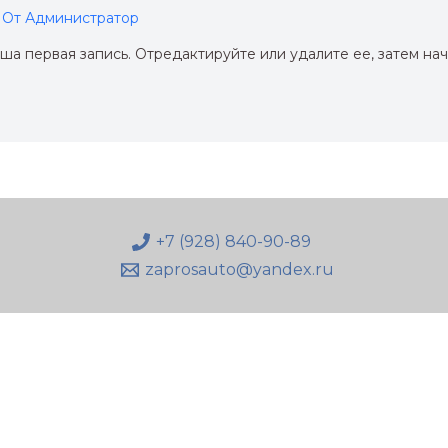
 От
Администратор
ша первая запись. Отредактируйте или удалите ее, затем нач
+7 (928) 840-90-89
zaprosauto@yandex.ru